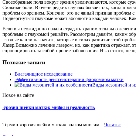
Своеобразные поля вокруг зрения увеличиваются, которые суж
Сильные боли. В очень редких случаях бывает так, когда про
проблем со зрением. Конечно, это не явный признак проблем с
Подвергнуться глаукоме может абсолютно каждый человек. Как
Если вы неожиданно начали страдать храпом отзывы о лечении 
проблемы с глаукомой решайте. Рассмотрим давайте, каким обр
глазные капли назначить, которые в силах развитие этой про
Лазер.Возможно лечение лазером, но, как практика отражает,
спровоцировать за собой прочие заболевания. Из-за этого, не 
Похожие записи
Влагалищное исследование
Эффективность рентгенотерапии фибромиом матки
Виды мезонитей и и
Новое на сайте
Эрозия шейки матки: мифы и реальность
Термин «эрозия шейки матки» знаком многим...
Читать»