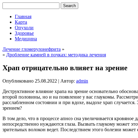
Главная
Карта
Опухоли
Здоровье
Медицина
Лечение гломерулонефрита
»
«
Дробление камней в почках: методика лечения
Храп отрицательно влияет на зрение
Опубликовано
25.08.2022
|
Автор:
admin
Деструктивное влияние храпа на зрение основательно обоснова
второй половины, но и на появление у вас глаукомы. Рассмотр
расслабленном состоянии и при вдохе, выдохе храп случается.
зрением?
В том дело, что в процессе апноэ сна увеличивается кровяное 
непосредственно нуждаются глаза. Вызвать глаукому может это
зрительных волокон ведет. Последствием этого болезни может 