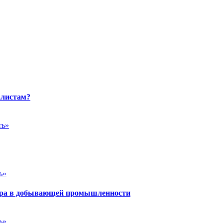
алистам?
ть»
ь»
йера в добывающей промышленности
ь»