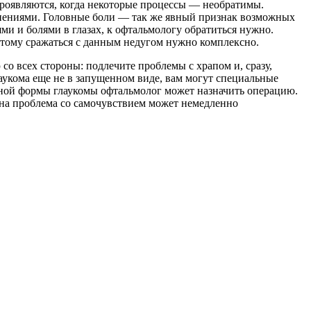
проявляются, когда некоторые процессы — необратимы.
аснениями. Головные боли — так же явный признак возможных
ми и болями в глазах, к офтальмологу обратиться нужно.
отому сражаться с данным недугом нужно комплексно.
о всех стороны: подлечите проблемы с храпом и, сразу,
аукома еще не в запущенном виде, вам могут специальные
нной формы глаукомы офтальмолог может назначить операцию.
дна проблема со самочувствием может немедленно