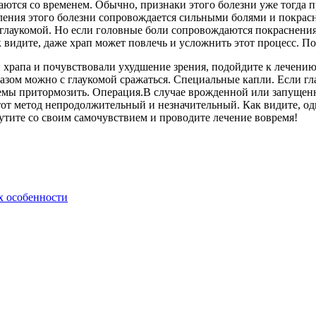
аются со временем. Обычно, признаки этого болезни уже тогда 
явления этого болезни сопровождается сильными болями и покр
 глаукомой. Но если головные боли сопровождаются покраснения
 видите, даже храп может повлечь и усложнить этот процесс. П
храпа и почувствовали ухудшение зрения, подойдите к лечению с
азом можно с глаукомой сражаться. Специальные капли. Если гл
блемы притормозить. Операция.В случае врожденной или запуще
 этот метод непродолжительный и незначительный. Как видите, о
шутите со своим самочувствием и проводите лечение вовремя!
х особенности