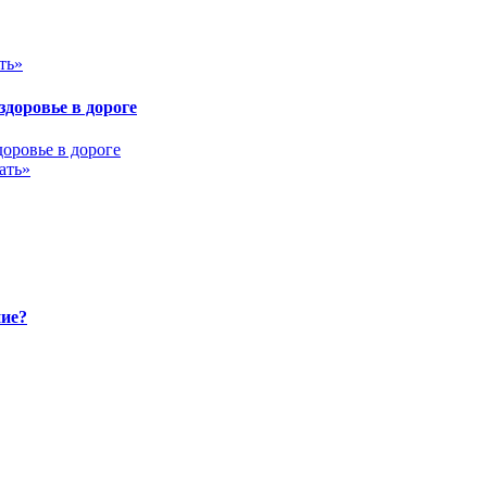
ть»
здоровье в дороге
ать»
ние?