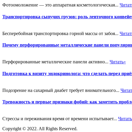
Фотоомоложение — это аппаратная косметологическая...
Читат
Транспортировка сыпучих грузов: роль ленточного конве
Бесперебойная транспортировка горной массы от забоя...
Читат
Почему перфорированные металлические панели популярн
Перфорированные металлические панели активно...
Читать»
Подготовка к визиту эндокринолога: что сделать перед при
Подозрение на сахарный диабет требует внимательного...
Чита
Тревожность и первые признаки фобий: как заметить пробл
Стрессы и переживания время от времени испытывает...
Читат
Copyright © 2022. All Rights Reserved.