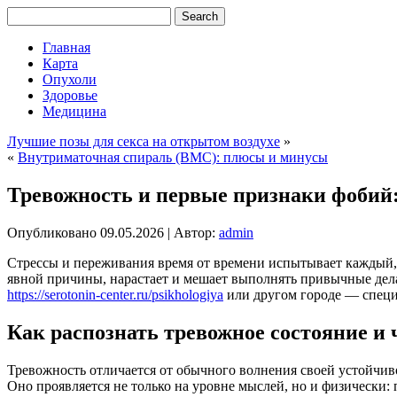
Главная
Карта
Опухоли
Здоровье
Медицина
Лучшие позы для секса на открытом воздухе
»
«
Внутриматочная спираль (ВМС): плюсы и минусы
Тревожность и первые признаки фобий:
Опубликовано
09.05.2026
|
Автор:
admin
Стрессы и переживания время от времени испытывает каждый, н
явной причины, нарастает и мешает выполнять привычные дела
https://serotonin-center.ru/psikhologiya
или другом городе — специ
Как распознать тревожное состояние и 
Тревожность отличается от обычного волнения своей устойчиво
Оно проявляется не только на уровне мыслей, но и физически: