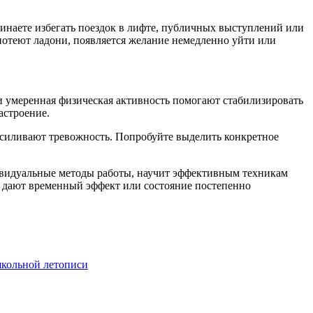
чинаете избегать поездок в лифте, публичных выступлений или
потеют ладони, появляется желание немедленно уйти или
 и умеренная физическая активность помогают стабилизировать
астроение.
усиливают тревожность. Попробуйте выделить конкретное
ивидуальные методы работы, научит эффективным техникам
 дают временный эффект или состояние постепенно
школьной летописи