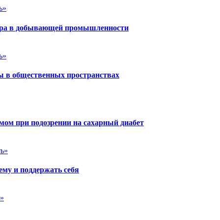
ь»
йера в добывающей промышленности
ь»
ы в общественных пространствах
ёмом при подозрении на сахарный диабет
ть»
ему и поддержать себя
ь»