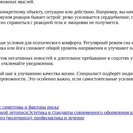
ревожных мыслей.
 конкретному объекту, ситуации или действию. Например, вы на
улом реакция бывает острой: резко усиливается сердцебиение, 
 но справиться с реакцией тела и эмоциями не получается.
овые условия для психического комфорта. Регулярный режим сна
тика или йога снижают общий уровень напряжения и улучшают н
ок негативных новостей и длительное пребывание в соцсетях 
я отключайте уведомления.
ный шаг к улучшению качества жизни. Специалист подберёт инд
ревожности. Это особенно важно, если самостоятельные усилия
: симптомы и факторы риска
Эстетика и стандарты современного оформления 
оз (молочница): профилактика и лечение