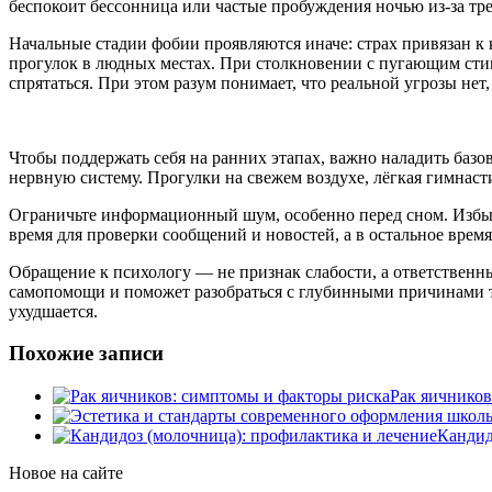
беспокоит бессонница или частые пробуждения ночью из-за т
Начальные стадии фобии проявляются иначе: страх привязан к
прогулок в людных местах. При столкновении с пугающим стим
спрятаться. При этом разум понимает, что реальной угрозы нет,
Чтобы поддержать себя на ранних этапах, важно наладить баз
нервную систему. Прогулки на свежем воздухе, лёгкая гимнас
Ограничьте информационный шум, особенно перед сном. Избыт
время для проверки сообщений и новостей, а в остальное врем
Обращение к психологу — не признак слабости, а ответствен
самопомощи и поможет разобраться с глубинными причинами т
ухудшается.
Похожие записи
Рак яичников
Кандид
Новое на сайте