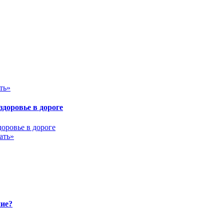
ть»
здоровье в дороге
ать»
ние?