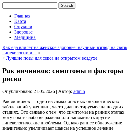
Главная
Карта
Опухоли
Здоровье
Медицина
Как еда влияет на женское здоровье: научный взгляд на связь
гинекологии и…
»
«
Лучшие позы для секса на открытом воздухе
Рак яичников: симптомы и факторы
риска
Опубликовано
21.05.2026
|
Автор:
admin
Рак яичников — одно из самых опасных онкологических
заболеваний у женщин, часто диагностируемое на поздних
стадиях. Это связано с тем, что симптомы на ранних этапах
могут быть слабо выражены или напоминать другие
гинекологические проблемы. Однако раннее обнаружение
значительно увеличивает шансы на успешное лечение.