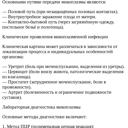
Основными путями передачи микоплазмы являются:
— Половой путь (при незащищённых половых контактах).
— Внутриутробное заражение плода от матери.
— Контактно-бытовой путь (через загрязнённую одежду,
постельное бельё и полотенца).
Клинические проявления микоплазменной инфекции
Клиническая картина может различаться в зависимости от
локализации процесса и индивидуальных особенностей
организма:
— Уретрит (боль при мочеиспускании, выделения из уретры).
— Цервицит (боли внизу живота, патологические выделения
из влагалища).
— Простатит (затрудненное мочеиспускание, боли в
промежности).
— Артрит (болезненность и ограничение подвижности
суставов).
Лабораторная диагностика микоплазмы
Основные методы диагностики включают:
1. Метод ПЦР (полимеразная цепная реакция):