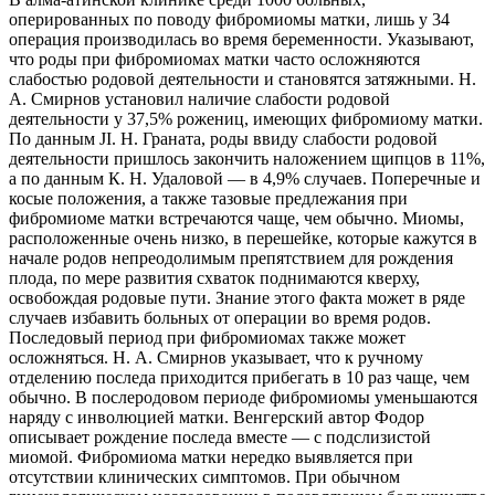
оперированных по поводу фибромиомы матки, лишь у 34
операция производилась во время беременности. Указывают,
что роды при фибромиомах
матки часто осложняются
слабостью родовой деятельности и становятся затяжными. Н.
А. Смирнов установил наличие слабости родовой
деятельности у 37,5% рожениц, имеющих фибромиому матки.
По данным JI. Н. Граната, роды ввиду слабости родовой
деятельности пришлось закончить наложением щипцов в 11%,
а по данным К. Н. Удаловой — в 4,9% случаев. Поперечные и
косые положения, а также тазовые предлежания при
фибромиоме матки встречаются чаще, чем обычно. Миомы,
расположенные очень низко, в перешейке, которые кажутся в
начале родов непреодолимым препятствием для рождения
плода, по мере развития схваток поднимаются кверху,
освобождая родовые пути. Знание этого факта может в ряде
случаев избавить больных от операции во время родов.
Последовый период при фибромиомах также может
осложняться. Н. А. Смирнов указывает, что к ручному
отделению последа приходится прибегать в 10 раз чаще, чем
обычно. В послеродовом периоде фибромиомы уменьшаются
наряду с инволюцией матки. Венгерский автор Фодор
описывает рождение последа вместе — с подслизистой
миомой. Фибромиома матки нередко выявляется при
отсутствии клинических симптомов. При обычном