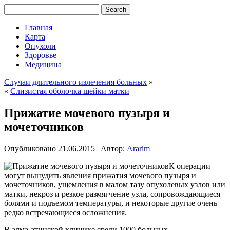
Главная
Карта
Опухоли
Здоровье
Медицина
Случаи длительного излечения больных
»
«
Слизистая оболочка шейки матки
Прижатие мочевого пузыря и
мочеточников
Опубликовано
21.06.2015
|
Автор:
Ararim
К операции
могут вынудить явления прижатия мочевого пузыря и
мочеточников, ущемления в малом тазу опухолевых узлов или
матки, некроз и резкое размягчение узла, сопровождающиеся
болями и подъемом температуры, и некоторые другие очень
редко встречающиеся осложнения.
В алма-атинской клинике среди 1000 больных,