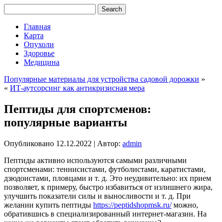
Главная
Карта
Опухоли
Здоровье
Медицина
Популярные материалы для устройства садовой дорожки
»
«
ИТ-аутсорсинг как антикризисная мера
Пептиды для спортсменов:
популярные варианты
Опубликовано
12.12.2022
|
Автор:
admin
Пептиды активно используются самыми различными
спортсменами: теннисистами, футболистами, каратистами,
дзюдоистами, пловцами и т. д. Это неудивительно: их прием
позволяет, к примеру, быстро избавиться от излишнего жира,
улучшить показатели силы и выносливости и т. д. При
желании купить пептиды
https://peptidshopmsk.ru/
можно,
обратившись в специализированный интернет-магазин. На