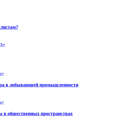
алистам?
ть»
ь»
йера в добывающей промышленности
ь»
ы в общественных пространствах