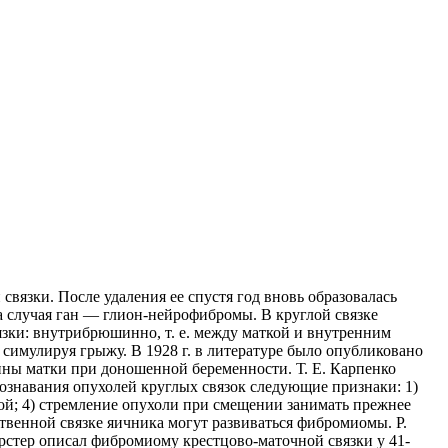
вязки. После удаления ее спустя год вновь образовалась
а случая ган — глион-нейрофибромы. В круглой связке
язки: внутрибрюшинно, т. е. между маткой и внутренним
симулируя грыжу. В 1928 г. в литературе было опубликовано
чины матки при доношенной беременности. Т. Е. Карпенко
познавания опухолей круглых связок следующие признаки: 1)
нкой; 4) стремление опухоли при смещении занимать прежнее
твенной связке яичника могут развиваться фибромиомы. Р.
рстер описал фибромиому крестцово-маточной связки у 41-