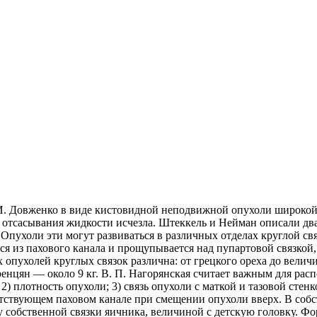
. Довженко в виде кистовидной неподвижной опухоли широкой с
е отсасывания жидкости исчезла. Штеккель и Нейман описали дв
Опухоли эти могут
развиваться в различных отделах круглой св
 из пахового канала и прощупывается над пупартовой связкой, 
 опухолей круглых связок различна: от грецкого ореха до вели
еренцян — около 9 кг. В. П. Нагорянская считает важным для рас
2) плотность опухоли; 3) связь опухоли с маткой и тазовой сте
тствующем паховом канале при смещении опухоли вверх. В собс
собственной связки яичника, величиной с детскую головку. Фо