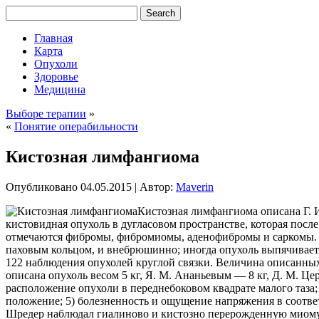
Главная
Карта
Опухоли
Здоровье
Медицина
Выборе терапии
»
«
Понятие операбильности
Кистозная лимфангиома
Опубликовано
04.05.2015
|
Автор:
Maverin
Кистозная лимфангиома описана Г. И
кистовидная опухоль в дугласовом пространстве, которая посл
отмечаются фибромы, фибромиомы, аденофибромы и саркомы. 
паховым кольцом, и внебрюшинно; иногда опухоль выпячивается
122 наблюдения опухолей круглой связки. Величина описанных
описана опухоль весом 5 кг, Я. М. Ананьевым — 8 кг, Д. М. Ц
расположение опухоли в переднебоковом квадрате малого таза; 
положение; 5) болезненность и ощущение напряжения в соотве
Шредер наблюдал гиалиново и кистозно перерожденную миому 