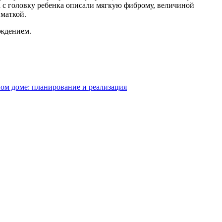
а с головку ребенка описали мягкую фиброму, величиной
 маткой.
ождением.
ом доме: планирование и реализация