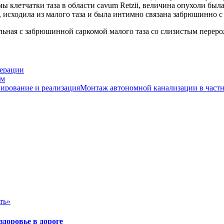
клетчатки таза в области cavum Retzii, величина опухоли был
 исходила из малого таза и была интимно связана забрюшинно с
льная с забрюшинной саркомой малого таза со слизистым перер
перации
ем
Монтаж автономной канализации в частн
ть»
здоровье в дороге