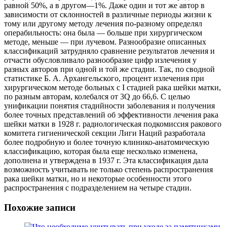
равной 50%, а в другом—1%. Даже один и тот же автор в
зависимости от склонностей в различные периоды жизни к
тому или другому методу лечения по-разному определял
операбильность: она была — больше при хирургическом
методе, меньше — при лучевом. Разнообразие описанных
классификаций затрудняло сравнение результатов лечения и
отчасти обусловливало разнообразие цифр излечения у
разных авторов при одной и той же стадии. Так, по сводной
статистике Б. А. Архангельского, процент излечения при
хирургическом методе больных с I стадией рака шейки матки,
по разным авторам, колебался от 3Q до 66,6. С целью
унификации понятия стадийности заболевания и получения
более точных представлений об эффективности лечения рака
шейки матки в 1928 г. радиологическая подкомиссия ракового
комитета гигиенической секции Лиги Наций разработала
более подробную и более точную клинико-анатомическую
классификацию, которая была еще несколько изменена,
дополнена и утверждена в 1937 г. Эта классификация дала
возможность учитывать не только степень распространения
рака шейки матки, но и некоторые особенности этого
распространения с подразделением на четыре стадии.
Похожие записи