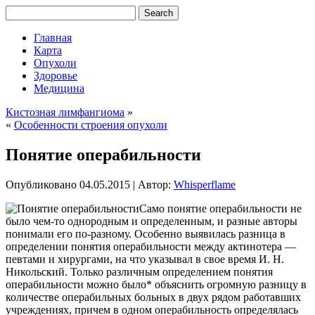
Главная
Карта
Опухоли
Здоровье
Медицина
Кистозная лимфангиома
»
«
Особенности строения опухоли
Понятие операбильности
Опубликовано
04.05.2015
|
Автор:
Whisperflame
Само понятие операбильности не
было чем-то однородным и определенным, и разные авторы
понимали его по-разному. Особенно выявилась разница в
определении понятия операбильности между актинотера —
певтами и хирургами, на что указывал в свое время И. Н.
Никольский. Только различным определением понятия
операбильности можно было* объяснить огромную разницу в
количестве операбильных больных
в двух рядом работавших
учреждениях, причем в одном операбильность определялась