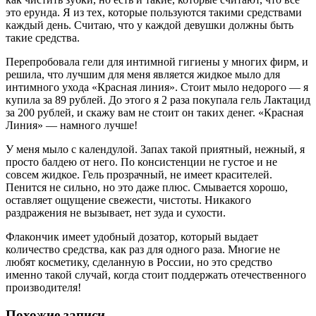
это ерунда. Я из тех, которые пользуются такими средствами
каждый день. Считаю, что у каждой девушки должны быть
такие средства.
Перепробовала гели для интимной гигиены у многих фирм, и
решила, что лучшим для меня является жидкое мыло для
интимного ухода «Красная линия». Стоит мыло недорого — я
купила за 89 рублей. До этого я 2 раза покупала гель Лактацид
за 200 рублей, и скажу вам не стоит он таких денег. «Красная
Линия» — намного лучше!
У меня мыло с календулой. Запах такой приятный, нежный, я
просто балдею от него. По консистенции не густое и не
совсем жидкое. Гель прозрачный, не имеет красителей.
Пенится не сильно, но это даже плюс. Смывается хорошо,
оставляет ощущение свежести, чистоты. Никакого
раздражения не вызывает, нет зуда и сухости.
Флакончик имеет удобный дозатор, который выдает
количество средства, как раз для одного раза. Многие не
любят косметику, сделанную в России, но это средство
именно такой случай, когда стоит поддержать отечественного
производителя!
Похожие записи