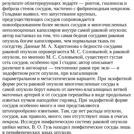
результате облитерирующих эндарте — риитов, гиалиноза и
фиброза стенок сосудов, частично с фибриноидным некрозом.
Гольдман выявил, что запустевание крупных,
предсуществующих сосудов сопровождается
новообразованием более мелких сосудов и многочисленных
неполноценных капилляров внутри самой раковой опухоли;
автор настаивал на том, что самая бедная сосудами раковая
опухоль богаче капиллярами, чем нормальная ткань по
соседству. Данные М. А. Харитонова о бедности сосудами
раковой опухоли опровергаются М. С. Соловьевой; в раковой
опухоли, по мнению М. С. Соловьевой, существует густая
сеть сосудов, особенно при I стадии; автор описывает
различие в ангиоархи — тектоннике раков при экзо — и
эндофитном росте опухоли, при влагалищном
параметральном и метастатическом варианте. При экзофитной
форме роста раковой опухоли многочисленные сосуды в
самой опухоли берут начало от шеечно-влагалищных ветвей
маточных артерий и от сосудов перешейка в виде продольных
извитых пучков наподобие гирлянд. При эндофитной форме
сосудов особенно много и они представляются
штопорообразно извитыми. Там, где нет распада опухоли,
сосудов, как правило, много; они отсутствуют лишь в очагах
некроза. Исследуя лимфатическую систему раковой опухоли
шейки матки, В. О. Гузь находил лимфатические сосуды лишь
в периферических зонах опухоли.