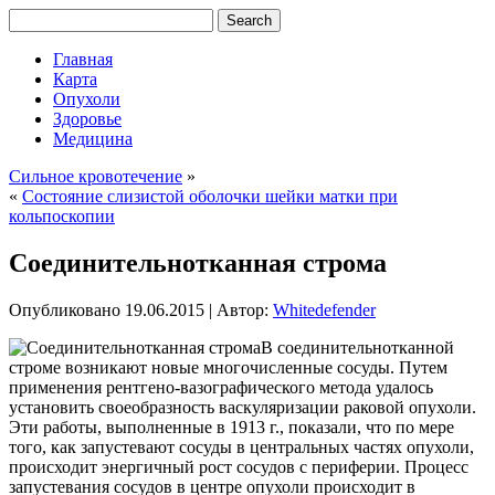
Главная
Карта
Опухоли
Здоровье
Медицина
Сильное кровотечение
»
«
Состояние слизистой оболочки шейки матки при
кольпоскопии
Соединительнотканная строма
Опубликовано
19.06.2015
|
Автор:
Whitedefender
В соединительнотканной
строме возникают новые многочисленные сосуды. Путем
применения рентгено-вазографического метода удалось
установить своеобразность васкуляризации раковой опухоли.
Эти работы, выполненные в 1913 г., показали, что по мере
того, как запустевают сосуды в центральных частях опухоли,
происходит энергичный рост сосудов с периферии. Процесс
запустевания сосудов в центре опухоли происходит
в