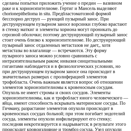
сделаны попытки приложить учение о предин — вазивном
раке и к хорионэпителиоме. Гертиг и Мансель выделяют
chorionepithelioma in situ. Предбластоматозной формой
бесспорно деструп
— рующий пузырный занос. При
деструирующем пузырном заносе ворсинки глубоко врастают
в стенку маткиг и элементы хориона могут проникать до
серозной оболочки; поэтому деструирующий пузырный занос
стоит очень близко к хорионэпителиоме. Но деструирующий
пузырный занос отдаленных метастазов не дает,, хотя
метастазы во влагалище — встречаются. Эту форму
пузырного заноса можно условно сравнивать с
интраэпятелиальным раком; инвазия синцитиальными
гигантами наблюдается и в физиологических условиях, но
при деструирующем пузырном заносе она происходит в
значительных размерах с пролиферацией элементов
трофобласта. Очень важным является вопрос об отношении
элементов хорионэпителиомы к кровеносным сосудам.
Опухоль не имеет стромы и своих сосудов. Элементы
хорионэпителиомы, как и трофобласт юного человеческого —
яйца, имеют способность вскрывать материнские сосуды. По
Гичману, разрастание элементов опухоли происходит в
кровеносных сосудах больной; при этом погибает эндотелий
сосуда, элементы опухоли инфильтрируют его стенку;
последняя некротизируется и надрывается; в результате этого
происходит кровоизлияние и тромбоз сосуда. Узел опухоли