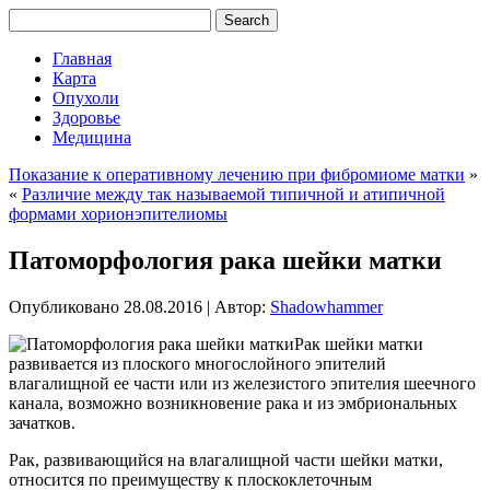
Главная
Карта
Опухоли
Здоровье
Медицина
Показание к оперативному лечению при фибромиоме матки
»
«
Различие между так называемой типичной и атипичной
формами хорионэпителиомы
Патоморфология рака шейки матки
Опубликовано
28.08.2016
|
Автор:
Shadowhammer
Рак шейки матки
развивается из плоского многослойного эпителий
влагалищной ее части или из железистого эпителия шеечного
канала, возможно возникновение рака и из эмбриональных
зачатков.
Рак, развивающийся на влагалищной части шейки матки,
относится по преимуществу к плоскоклеточным