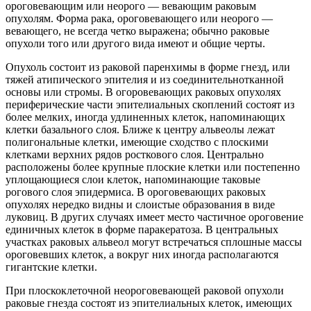
ороговевающим или неорого — вевающим раковым
опухолям. Форма рака, ороговевающего или неорого
—
вевающего, не всегда четко выражена; обычно раковые
опухоли того или другого вида имеют и общие черты.
Опухоль состоит из раковой паренхимы в форме гнезд, или
тяжей атипического эпителия и из соединительнотканной
основы или стромы. В огоровевающих раковых опухолях
периферические части эпителиальных скоплений состоят из
более мелких, иногда удлиненных клеток, напоминающих
клетки базального слоя. Ближе к центру альвеолы лежат
полигональные клетки, имеющие сходство с плоскими
клетками верхних рядов росткового слоя. Центрально
расположены более крупные плоские клетки или постепенно
уплощающиеся слои клеток, напоминающие таковые
рогового слоя эпидермиса. В ороговевающих раковых
опухолях нередко видны и слоистые образования в виде
луковиц. В других случаях имеет место частичное ороговение
единичных клеток в форме паракератоза. В центральных
участках раковых альвеол могут встречаться сплошные массы
ороговевших клеток, а вокруг них иногда располагаются
гигантские клетки.
При плоскоклеточной неороговевающей раковой опухоли
раковые гнезда состоят из эпителиальных клеток, имеющих