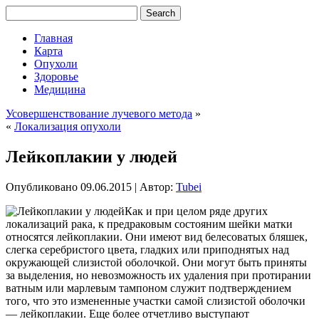
Главная
Карта
Опухоли
Здоровье
Медицина
Усовершенствование лучевого метода
»
«
Локализация опухоли
Лейкоплакии у людей
Опубликовано
09.06.2015
|
Автор:
Tubei
Как и при целом ряде других
локализаций рака, к предраковым состояним шейки матки
относятся лейкоплакии. Они имеют вид белесоватых бляшек,
слегка серебристого цвета, гладких или приподнятых над
окружающей слизистой оболочкой. Они могут быть приняты
за выделения, но невозможность их удаления при протирании
ватным или марлевым тампоном служит подтверждением
того, что это измененные участки самой слизистой оболочки
— лейкоплакии. Еще более
отчетливо выступают