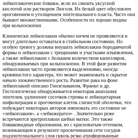
лейкоплакические бляшки, ясли их смазать уксусной
кислотой или раствором Люголя. Их белый цвет обусловлен
ороговением и утолщением эпителиального пласта. Часто они
бывают множественными. Особенности их хорошо видны
при кольпоскопии
Клинически лейкоплакии обычно ничем не проявляются и
могут длительно оставаться в стабильном состоянии. Но
особую тревогу должны внушать лейкоплакии бородавчатой
формы и лейкоплакии с трещинами и участками изъязвления,
а также лейкоплакии с большим количеством капилляров,
обнаруживаемых при кольпоскопии. В этой фазе развития
лейкоплакии часто проявляются выделениями, иногда
кровянистого характера, что может знаменовать и скрытое
начало злокачественного роста. Развитие рака на фоне
лейкоплакий описано Гинзельманом, Франке и др.
Гистологически обнаруживается некоторая анаплазия
эпителия, удлинение сосочков стромы и лейкоцитарная
инфильтрация и ороговение клеток слизистой оболочки, что
побуждает некоторых авторов именовать это состояние не
«лейкоплакия», а «лейкокератоз» . Значительно реже
встречаются эритроплакии шейки матки. Это также
бляшковидные образования, но с красноватым оттенком,
возникающим в результате просвечивания сети сосудов
подэпителиального слоя сквозь резко атрофированные