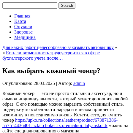
Главная
Карта
Опухоли
Здоровье
Медицина
Для каких работ целесообразно заказывать автовышку
»
«
Есть ли возможность трудоустроиться в сфере
бухгалтерского учета после…
Как выбрать кожаный чокер?
Опубликовано
28.03.2025
|
Автор:
admin
Кожаный чокер — это не просто стильный аксессуар, но и
символ индивидуальности, который может дополнить любой
образ. С его помощью можно выразить собственный стиль,
подчеркнуть особенности наряда и в целом привнести
изюминку в повседневную жизнь. Кстати, сегодня купить
чокер
https://upko.ru/collections/leather/tproduct/673871386-
557514436401-uzkii-choker-iz-premialnoi-italyanskoi-k
можно на
сайте специализированного магазина.