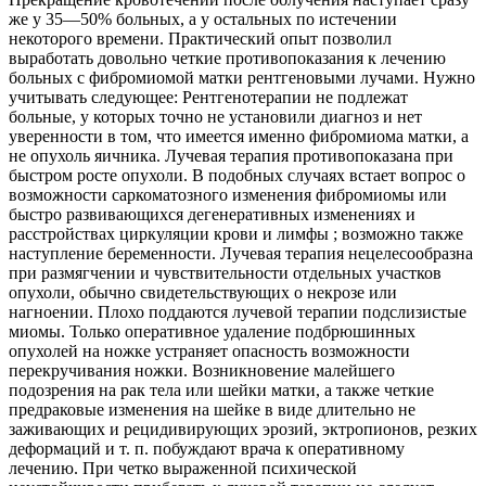
же у 35—50% больных, а у остальных по истечении
некоторого времени. Практический опыт позволил
выработать довольно четкие противопоказания к лечению
больных с фибромиомой матки рентгеновыми лучами. Нужно
учитывать следующее: Рентгенотерапии не подлежат
больные, у которых точно не установили диагноз и нет
уверенности в том, что имеется именно фибромиома матки, а
не опухоль яичника. Лучевая терапия противопоказана при
быстром росте опухоли. В подобных случаях встает вопрос о
возможности саркоматозного изменения фибромиомы или
быстро развивающихся дегенеративных изменениях и
расстройствах циркуляции крови и лимфы ; возможно также
наступление беременности. Лучевая терапия нецелесообразна
при размягчении и чувствительности отдельных участков
опухоли, обычно свидетельствующих о некрозе или
нагноении. Плохо поддаются лучевой терапии подслизистые
миомы. Только оперативное удаление подбрюшинных
опухолей на ножке устраняет опасность возможности
перекручивания ножки. Возникновение малейшего
подозрения на рак тела или шейки матки, а также четкие
предраковые изменения на шейке в виде длительно не
заживающих и рецидивирующих эрозий, эктропионов, резких
деформаций и т. п. побуждают врача к оперативному
лечению. При четко выраженной психической