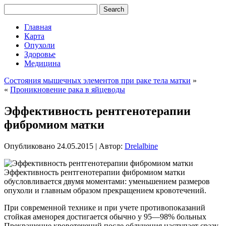
Главная
Карта
Опухоли
Здоровье
Медицина
Состояния мышечных элементов при раке тела матки
»
«
Проникновение рака в яйцеводы
Эффективность рентгенотерапии
фибромиом матки
Опубликовано
24.05.2015
|
Автор:
Drelalbine
Эффективность рентгенотерапии фибромиом матки
обусловливается двумя моментами: уменьшением размеров
опухоли и главным образом прекращением кровотечений.
При современной технике и при учете противопоказаний
стойкая аменорея достигается обычно у 95—98% больных
Прекращение кровотечений после облучения наступает сразу