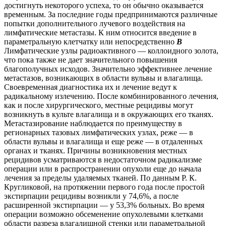
достигнуть некоторого успеха, то он обычно оказывается
временным. За последние годы предпринимаются различные
попытки дополнительного лучевого воздействия на
лимфатические метастазы. К ним относится введение в
параметральную клетчатку или непосредственно
В
Лимфатические узлы радиоактивного — коллоидного золота,
что пока также не дает значительного повышения
благополучных исходов. Значительно эффективнее лечение
метастазов, возникающих в области вульвы и влагалища.
Своевременная диагностика их и лечение ведут к
радикальному излечению. После комбинированного лечения,
как и после хирургического, местные рецидивы могут
возникнуть в культе влагалища и в окружающих его тканях.
Метастазирование наблюдается по преимуществу в
регионарных тазовых лимфатических узлах, реже — в
области вульвы и влагалища и еще реже — в отдаленных
органах и тканях. Причины возникновения местных
рецидивов усматриваются в недостаточном радикализме
операции или в распространении опухоли еще до начала
лечения за пределы удаляемых тканей. По данным Р. К.
Кругликовой, на протяжении первого года после простой
экстирпации рецидивы возникли у 74,6%, а после
расширенной экстирпации — у 53,3% больных. Во время
операции возможно обсеменение опухолевыми клетками
области разреза влагалищной стенки или параметральной