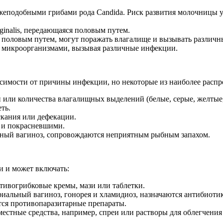
жеподобными грибами рода Candida. Риск развития молочницы у
inalis, передающаяся половым путем.
 половым путем, могут поражать влагалище и вызывать различ
 микроорганизмами, вызывая различные инфекции.
симости от причины инфекции, но некоторые из наиболее расп
 или количества влагалищных выделений (белые, серые, желтые,
ть.
скания или дефекации.
и и покрасневшими.
ьный вагиноз, сопровождаются неприятным рыбным запахом.
 и может включать:
тивогрибковые кремы, мази или таблетки.
иальный вагиноз, гонорея и хламидиоз, назначаются антибиотик
ся противопаразитарные препараты.
местные средства, например, спреи или растворы для облегчени