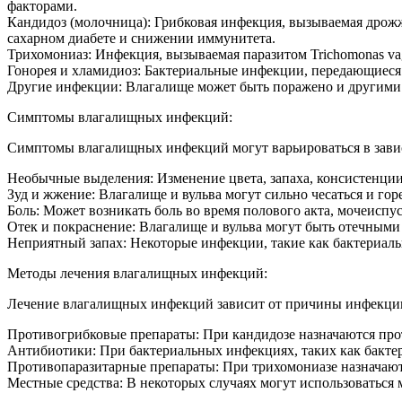
факторами.
Кандидоз (молочница): Грибковая инфекция, вызываемая дрож
сахарном диабете и снижении иммунитета.
Трихомониаз: Инфекция, вызываемая паразитом Trichomonas vag
Гонорея и хламидиоз: Бактериальные инфекции, передающиеся
Другие инфекции: Влагалище может быть поражено и другими
Симптомы влагалищных инфекций:
Симптомы влагалищных инфекций могут варьироваться в зави
Необычные выделения: Изменение цвета, запаха, консистенции
Зуд и жжение: Влагалище и вульва могут сильно чесаться и горе
Боль: Может возникать боль во время полового акта, мочеиспу
Отек и покраснение: Влагалище и вульва могут быть отечным
Неприятный запах: Некоторые инфекции, такие как бактериал
Методы лечения влагалищных инфекций:
Лечение влагалищных инфекций зависит от причины инфекции
Противогрибковые препараты: При кандидозе назначаются про
Антибиотики: При бактериальных инфекциях, таких как бактер
Противопаразитарные препараты: При трихомониазе назначают
Местные средства: В некоторых случаях могут использоваться 