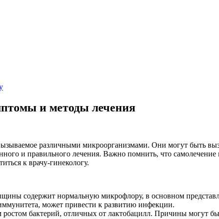
y
птомы и методы лечения
вызываемое различными микроорганизмами. Они могут быть выз
ого и правильного лечения. Важно помнить, что самолечение 
ться к врачу-гинекологу.
щины содержит нормальную микрофлору, в основном представле
иммунитета, может привести к развитию инфекции.
 ростом бактерий, отличных от лактобацилл. Причины могут б