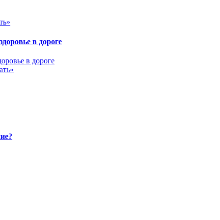
ть»
здоровье в дороге
ать»
ние?