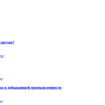
алистам?
ть»
ь»
йера в добывающей промышленности
ь»