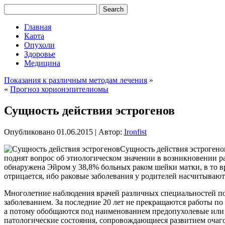
Главная
Карта
Опухоли
Здоровье
Медицина
Показания к различным методам лечения
»
«
Прогноз хорионэпителиомы
Сущность действия эстрогенов
Опубликовано
01.06.2015
|
Автор:
Ironfist
Сущность действия эстрогено
поднят вопрос об этиологическом значении в возникновении р
обнаружена Эйром у 38,8% больных раком шейки матки, в то в
отрицается, ибо раковые заболевания у родителей насчитываю
Многолетние наблюдения врачей различных специальностей по
заболеванием. За последние 20 лет не прекращаются работы п
а потому обобщаются под наименованием предопухолевые или 
патологические состояния, сопровождающиеся развитием очаго