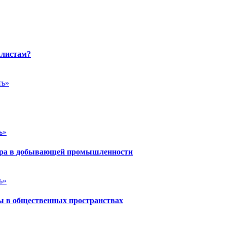
алистам?
ть»
ь»
йера в добывающей промышленности
ь»
ы в общественных пространствах