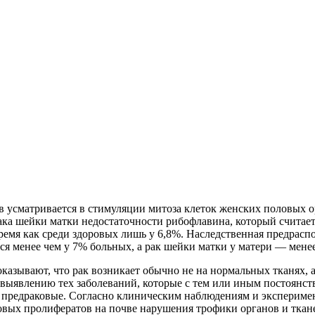
в усматривается в стимуляции митоза клеток женских половых о
ака шейки матки недостаточности рибофлавина, который считае
ремя как среди здоровых лишь у 6,8%. Наследственная предрас
тся менее чем у 7% больных, а рак шейки матки у матери — мен
казывают, что рак возникает обычно не на нормальных тканях,
о выявлению тех заболеваний, которые с тем или иным постоян
предраковые. Согласно клиническим наблюдениям и эксперимен
вых пролифератов на почве нарушения трофики органов и тканей