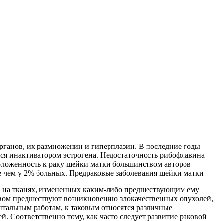
рганов, их размножении и гиперплазии. В последние годы
тся инактиватором эстрогена. Недостаточность рибофлавина
положенность
к раку шейки матки большинством авторов
ее чем у 2% больных. Предраковые заболевания шейки матки
 а на тканях, измененных каким-либо предшествующим ему
ством предшествуют возникновению злокачественных опухолей,
тальным работам, к таковым относятся различные
. Соответственно тому, как часто следует развитие раковой