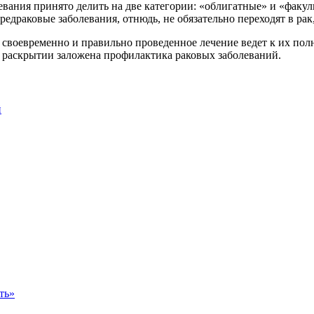
евания принято делить на две категории: «облигатные» и «факу
редраковые заболевания, отнюдь, не обязательно переходят в р
 своевременно и правильно проведенное лечение ведет к их пол
х раскрытии заложена профилактика раковых заболеваний.
й
ть»