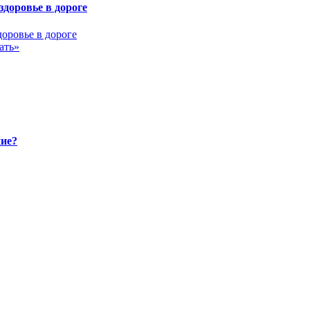
здоровье в дороге
ать»
ние?