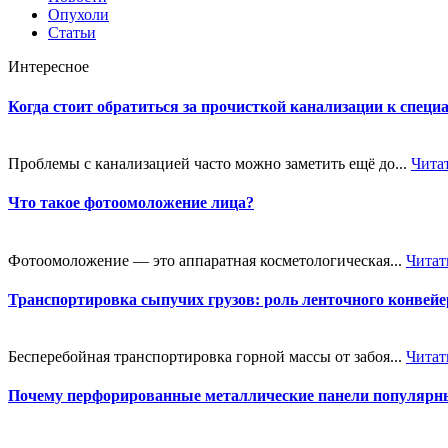
Опухоли
Статьи
Интересное
Когда стоит обратиться за прочисткой канализации к специ
Проблемы с канализацией часто можно заметить ещё до...
Чита
Что такое фотоомоложение лица?
Фотоомоложение — это аппаратная косметологическая...
Читат
Транспортировка сыпучих грузов: роль ленточного конве
Бесперебойная транспортировка горной массы от забоя...
Читат
Почему перфорированные металлические панели популярн