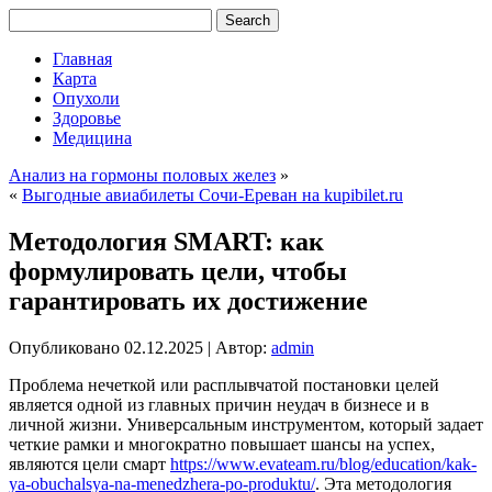
Главная
Карта
Опухоли
Здоровье
Медицина
Анализ на гормоны половых желез
»
«
Выгодные авиабилеты Сочи-Ереван на kupibilet.ru
Методология SMART: как
формулировать цели, чтобы
гарантировать их достижение
Опубликовано
02.12.2025
|
Автор:
admin
Проблема нечеткой или расплывчатой постановки целей
является одной из главных причин неудач в бизнесе и в
личной жизни. Универсальным инструментом, который задает
четкие рамки и многократно повышает шансы на успех,
являются цели смарт
https://www.evateam.ru/blog/education/kak-
ya-obuchalsya-na-menedzhera-po-produktu/
. Эта методология