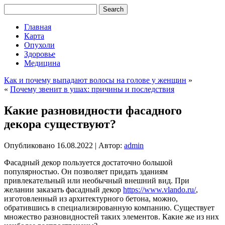
Главная
Карта
Опухоли
Здоровье
Медицина
Как и почему выпадают волосы на голове у женщин
»
«
Почему звенит в ушах: причины и последствия
Какие разновидности фасадного
декора существуют?
Опубликовано
16.08.2022
|
Автор:
admin
Фасадный декор пользуется достаточно большой
популярностью. Он позволяет придать зданиям
привлекательный или необычный внешний вид. При
желании заказать фасадный декор
https://www.vlando.ru/
,
изготовленный из архитектурного бетона, можно,
обратившись в специализированную компанию. Существует
множество разновидностей таких элементов. Какие же из них